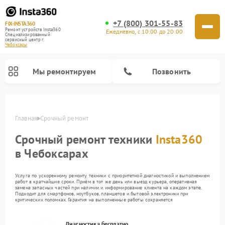
+7 (800) 301-55-83
FIX-INSTA360
Ремонт устройств Insta360
Ежедневно, с 10:00 до 20:00
Специализированный
cервисный центр г.
Чебоксары
Мы ремонтируем
Позвонить
Главная
Срочный ремонт
Срочный ремонт техники
Insta360
в Чебоксарах
Услуга по ускоренному ремонту техники с приоритетной диагностикой и выполнением
работ в кратчайшие сроки. Приём в тот же день или выезд курьера, оперативная
замена запасных частей при наличии и информирование клиента на каждом этапе.
Подходит для смартфонов, ноутбуков, планшетов и бытовой электроники при
критических поломках. Гарантия на выполненные работы сохраняется
Диагностика бесплатно