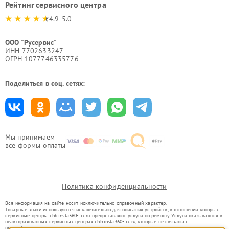
Рейтинг сервисного центра
4.9-5.0
ООО "Русервис"
ИНН 7702633247
ОГРН 1077746335776
Поделиться в соц. сетях:
Мы принимаем
все формы оплаты
Политика конфиденциальности
Вся информация на сайте носит исключительно справочный характер.
Товарные знаки используются исключительно для описания устройств, в отношении которых
сервисные центры chb.insta360-fix.ru предоставляют услуги по ремонту. Услуги оказываются в
неавторизованных сервисных центрах chb.insta360-fix.ru, которые не связаны с
правообладателями товарных знаков или их официальными представителями.