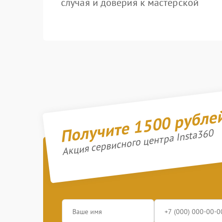
случая и доверия к мастерской
Получите 1500 рубле
Акция сервисного центра Insta360