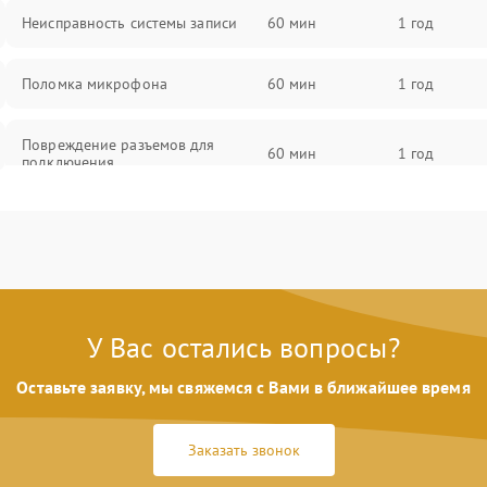
Неисправность системы записи
60 мин
1 год
Поломка микрофона
60 мин
1 год
Повреждение разъемов для
60 мин
1 год
подключения
Неисправность системы
60 мин
1 год
стабилизации
Поломка системы Wi-Fi
60 мин
1 год
У Вас остались вопросы?
Повреждение системы GPS
60 мин
1 год
Оставьте заявку, мы свяжемся с Вами в ближайшее время
Неисправность системы защиты от
60 мин
1 год
перегрузок
Заказать звонок