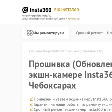
FIX-INSTA360
Ремонт устройств Insta360
Специализированный cервисный центр г.
Чебоксары
Мы ремонтируем
Срочный ремонт
Це
sta360 в Чебоксарах
Экшен-камера Insta360 прошивка (обновление по)
Прошивка (Обновле
экшн-камере Insta3
Чебоксарах
Привезем и увезем экшн-камеру Insta360 
Гарантия на наши работы по ремонту экшн
Срочный ремонт экшн-камер Insta360 в те