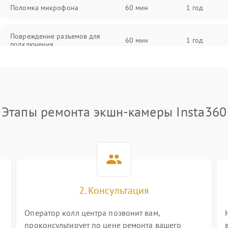
Поломка микрофона
60 мин
1 год
Повреждение разъемов для
60 мин
1 год
подключения
Неисправность системы
60 мин
1 год
стабилизации
Этапы ремонта экшн-камеры Insta360
Поломка системы Wi-Fi
60 мин
1 год
Повреждение системы GPS
60 мин
1 год
Неисправность системы защиты от
60 мин
1 год
перегрузок
2. Консультация
Поломка системы автоматического
60 мин
1 год
отключения
Оператор колл центра позвонит вам,
проконсультирует по цене ремонта вашего