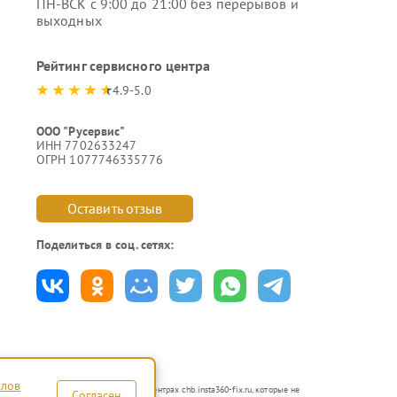
ПН-ВСК с 9:00 до 21:00 без перерывов и
выходных
Рейтинг сервисного центра
4.9-5.0
ООО "Русервис"
ИНН 7702633247
ОГРН 1077746335776
Оставить отзыв
Поделиться в соц. сетях:
йлов
тся в неавторизованных сервисных центрах chb.insta360-fix.ru, которые не
Согласен