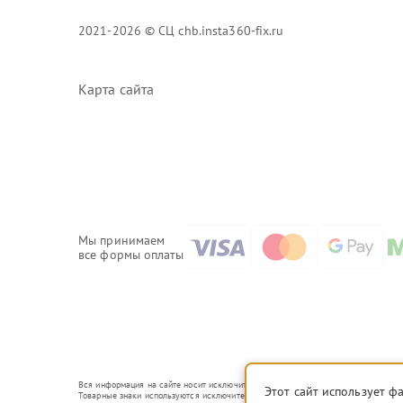
2021-2026 © СЦ chb.insta360-fix.ru
Карта сайта
Мы принимаем
все формы оплаты
Вся информация на сайте носит исключительно справочный характер.
Этот сайт использует ф
Товарные знаки используются исключительно для описания устройств, в отношени