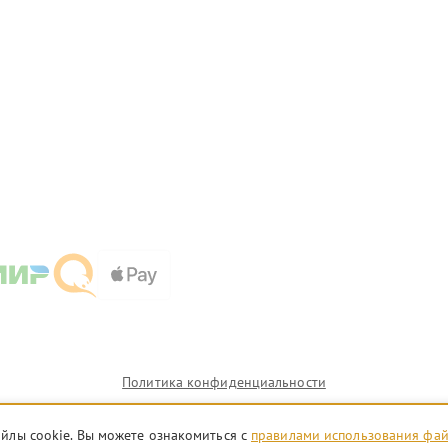
Политика конфиденциальности
айлы cookie. Вы можете ознакомиться с
правилами использования фа
и которых сервисные центры chb.insta360-fix.ru предоставляют услуги по ремонту. Услуги оказываю