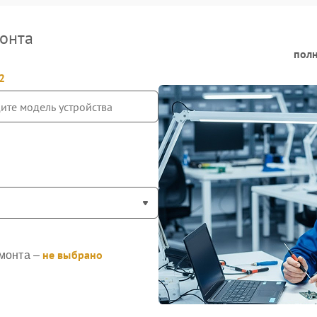
онта
полн
2
не выбрано
монта –